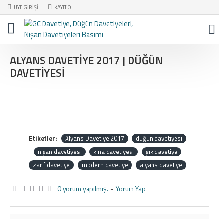
ÜYE GIRIŞI
KAYIT OL
ALYANS DAVETIYE 2017 | DÜĞÜN
DAVETIYESI
Etiketler:
Alyans Davetiye 2017
düğün davetiyesi
nişan davetiyesi
kına davetiyesi
şık davetiye
zarif davetiye
modern davetiye
alyans davetiye
0 yorum yapılmış.
-
Yorum Yap