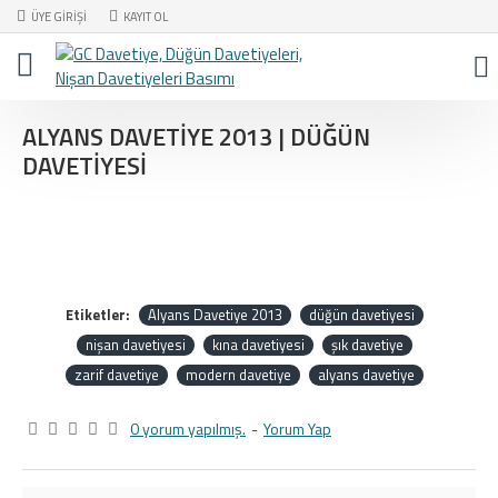
ÜYE GIRIŞI
KAYIT OL
ALYANS DAVETIYE 2013 | DÜĞÜN
DAVETIYESI
Etiketler:
Alyans Davetiye 2013
düğün davetiyesi
nişan davetiyesi
kına davetiyesi
şık davetiye
zarif davetiye
modern davetiye
alyans davetiye
0 yorum yapılmış.
-
Yorum Yap